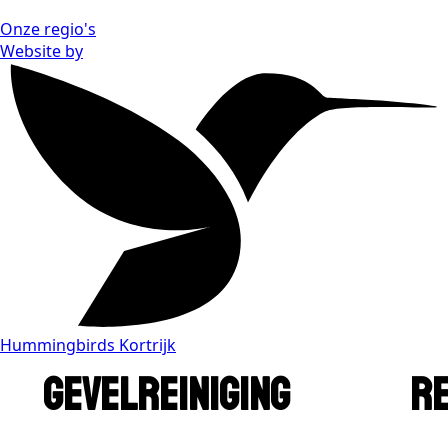
Onze regio's
Website by
Hummingbirds Kortrijk
GEVELREINIGING
REI